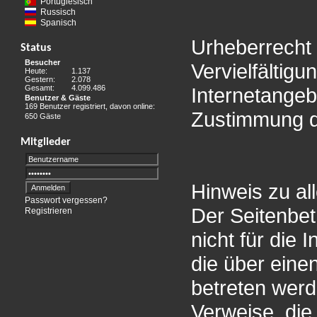
Portugiesisch
Russisch
Spanisch
Urheberrecht 
Status
Besucher
Vervielfältigu
Heute:
1.137
Gestern:
2.078
Gesamt:
4.099.486
Internetangeb
Benutzer & Gäste
169 Benutzer registriert, davon online:
Zustimmung de
650 Gäste
Mitglieder
Hinweis zu al
Passwort vergessen?
Der Seitenbet
Registrieren
nicht für die 
die über eine
betreten werd
Verweise, die