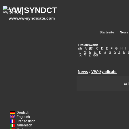
VW|SYNDCT
www.vw-syndicate.com
Startseite
News
Titelauswahl:
alle
A
(
B
)
C
D
E
F
G
H
I
L
M
N
O
P
Q
R
S
T
U
X
Y
Z
0-9
News
VW-Syndicate
»
Es 
____________________________
Deutsch
Englisch
Französisch
Italienisch