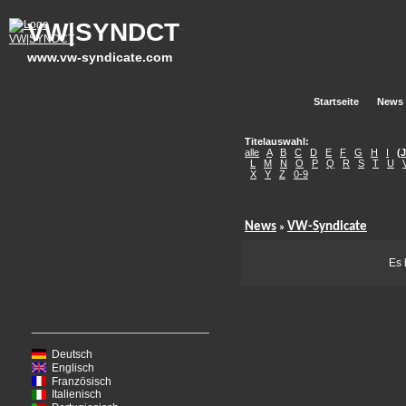
VW|SYNDCT
www.vw-syndicate.com
Startseite
News
Titelauswahl:
alle
A
B
C
D
E
F
G
H
I
(
J
L
M
N
O
P
Q
R
S
T
U
X
Y
Z
0-9
News
VW-Syndicate
»
Es 
____________________________
Deutsch
Englisch
Französisch
Italienisch