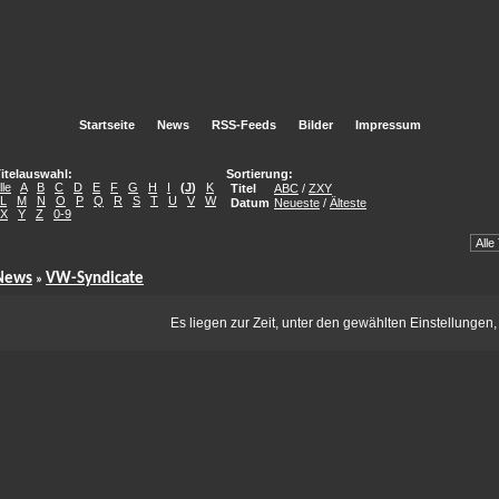
Startseite
News
RSS-Feeds
Bilder
Impressum
itelauswahl:
Sortierung:
lle
A
B
C
D
E
F
G
H
I
(
J
)
K
Titel
ABC
/
ZXY
L
M
N
O
P
Q
R
S
T
U
V
W
Datum
Neueste
/
Älteste
X
Y
Z
0-9
News
VW-Syndicate
»
Es liegen zur Zeit, unter den gewählten Einstellungen,