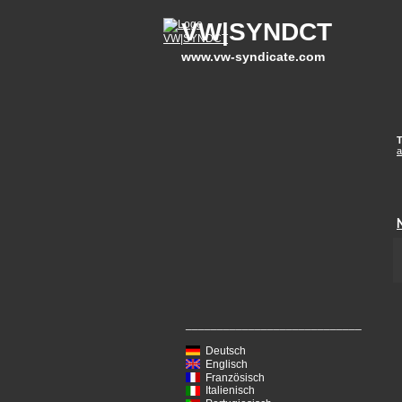
VW|SYNDCT
www.vw-syndicate.com
T
a
____________________________
Deutsch
Englisch
Französisch
Italienisch