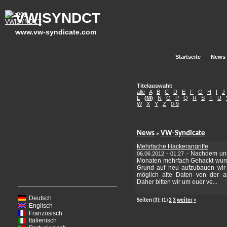
VW|SYNDCT
www.vw-syndicate.com
Startseite
News
Titelauswahl:
alle
A
B
C
D
E
F
G
H
I
J
L
(
M
)
N
O
P
Q
R
S
T
U
W
X
Y
Z
0-9
News
VW-Syndicate
»
Mehrfache Hackerangriffe
-
Nachdem uns
06.06.2012 - 01:27
Monaten mehrfach Gehackt wurd
Grund auf neu aufzubauen wir
möglich alte Daten von der a
Daher bitten wir um euer ve...
____________________________
Deutsch
Seiten
(3):
(1)
2
3
weiter
>
Englisch
Französisch
Italienisch