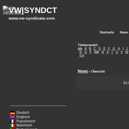
VW|SYNDCT
www.vw-syndicate.com
Startseite
News
Titelauswahl:
alle
A
B
C
D
E
F
G
H
I
J
N
O
P
(
Q
)
R
S
T
U
V
W
0-9
News
» Übersicht
Es 
____________________________
Deutsch
Englisch
Französisch
Italienisch