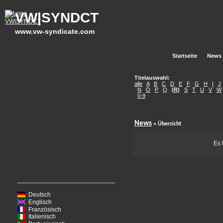
VW|SYNDCT
www.vw-syndicate.com
Startseite
News
Titelauswahl:
alle
A
B
C
D
E
F
G
H
I
J
N
O
P
Q
(
R
)
S
T
U
V
W
0-9
News
» Übersicht
Es 
____________________________
Deutsch
Englisch
Französisch
Italienisch