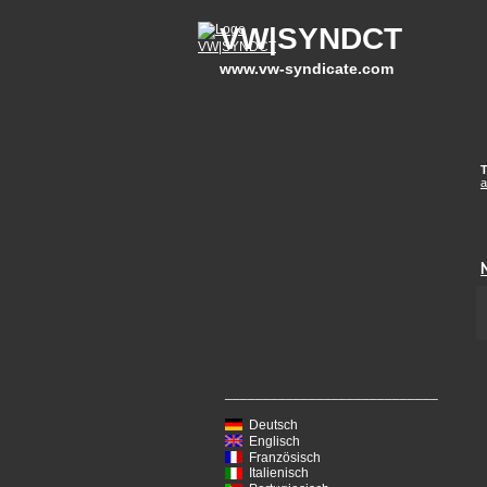
VW|SYNDCT
www.vw-syndicate.com
T
a
____________________________
Deutsch
Englisch
Französisch
Italienisch