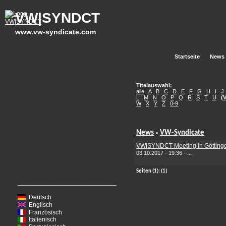
VW|SYNDCT
www.vw-syndicate.com
Startseite
News
Titelauswahl:
alle
A
B
C
D
E
F
G
H
I
J
L
M
N
O
P
Q
R
S
T
U
(
W
X
Y
Z
0-9
News
VW-Syndicate
»
VW|SYNDCT Meeting in Götting
-
...
03.10.2017 - 19:36
Seiten
(1):
(1)
____________________________
Deutsch
Englisch
Französisch
Italienisch