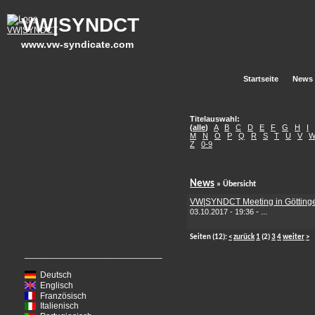
VW|SYNDCT
www.vw-syndicate.com
Startseite
News
Titelauswahl:
(
alle
)
A
B
C
D
E
F
G
H
I
M
N
O
P
Q
R
S
T
U
V
Z
0-9
News
» Übersicht
VW|SYNDCT Meeting in Götting
-
...
03.10.2017 - 19:36
Seiten
(12):
<
zurück
1
(2)
3
4
weiter
>
____________________________
Deutsch
Englisch
Französisch
Italienisch