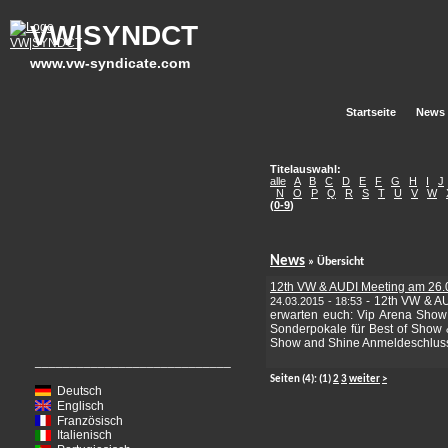
VW|SYNDCT
www.vw-syndicate.com
Startseite
News
Titelauswahl:
alle
A
B
C
D
E
F
G
H
I
J
N
O
P
Q
R
S
T
U
V
W
(
0-9
)
News
» Übersicht
12th VW & AUDI Meeting am 26.
-
12th VW & AU
24.03.2015 - 18:53
erwarten euch: Vip Arena Sho
Sonderpokale für Best of Show 
Show and Shine Anmeldeschluss is
____________________________
Seiten
(4):
(1)
2
3
weiter
>
Deutsch
Englisch
Französisch
Italienisch