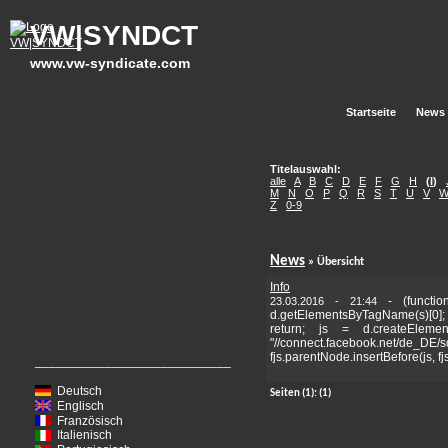
VW|SYNDCT
www.vw-syndicate.com
Startseite
News
Titelauswahl:
alle
A
B
C
D
E
F
G
H
(
I
)
M
N
O
P
Q
R
S
T
U
V
Z
0-9
News
» Übersicht
Info
-
(functi
23.03.2016 - 21:44
d.getElementsByTagName(s)[0]
return; js = d.createElemen
"//connect.facebook.net/de_DE/s
fjs.parentNode.insertBefore(js, fjs)
____________________________
Deutsch
Seiten
(1):
(1)
Englisch
Französisch
Italienisch