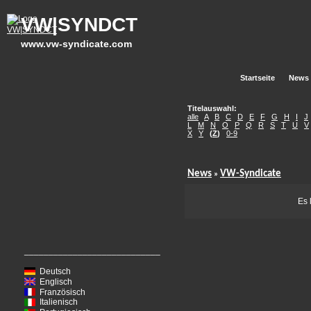
VW|SYNDCT
www.vw-syndicate.com
Startseite
News
Titelauswahl:
alle
A
B
C
D
E
F
G
H
I
J
L
M
N
O
P
Q
R
S
T
U
V
X
Y
(
Z
)
0-9
News
VW-Syndicate
»
Es 
____________________________
Deutsch
Englisch
Französisch
Italienisch